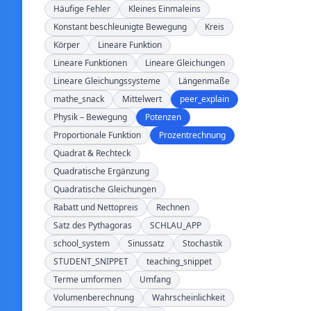
Häufige Fehler
Kleines Einmaleins
Konstant beschleunigte Bewegung
Kreis
Körper
Lineare Funktion
Lineare Funktionen
Lineare Gleichungen
Lineare Gleichungssysteme
Längenmaße
mathe_snack
Mittelwert
peer_explain
Physik – Bewegung
Potenzen
Proportionale Funktion
Prozentrechnung
Quadrat & Rechteck
Quadratische Ergänzung
Quadratische Gleichungen
Rabatt und Nettopreis
Rechnen
Satz des Pythagoras
SCHLAU_APP
school_system
Sinussatz
Stochastik
STUDENT_SNIPPET
teaching_snippet
Terme umformen
Umfang
Volumenberechnung
Wahrscheinlichkeit