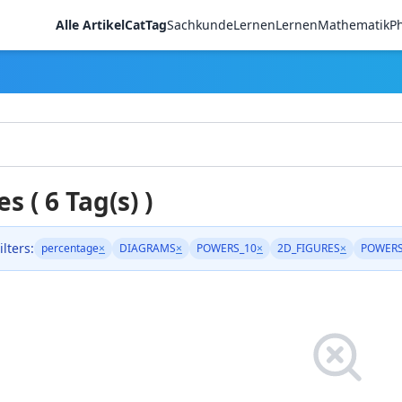
Alle Artikel
CatTag
Sachkunde
LernenLernen
Mathematik
Ph
es ( 6 Tag(s) )
ilters:
percentage
×
DIAGRAMS
×
POWERS_10
×
2D_FIGURES
×
POWER