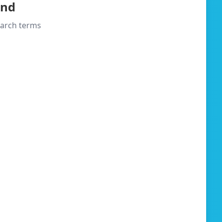
und
search terms