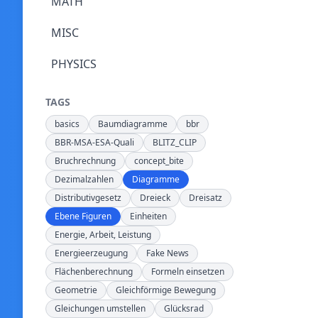
MATH
MISC
PHYSICS
TAGS
basics
Baumdiagramme
bbr
BBR-MSA-ESA-Quali
BLITZ_CLIP
Bruchrechnung
concept_bite
Dezimalzahlen
Diagramme
Distributivgesetz
Dreieck
Dreisatz
Ebene Figuren
Einheiten
Energie, Arbeit, Leistung
Energieerzeugung
Fake News
Flächenberechnung
Formeln einsetzen
Geometrie
Gleichförmige Bewegung
Gleichungen umstellen
Glücksrad