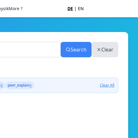
ysik
More ?
DE
|
EN
Search
Clear
S
×
peer_explain
×
Clear All