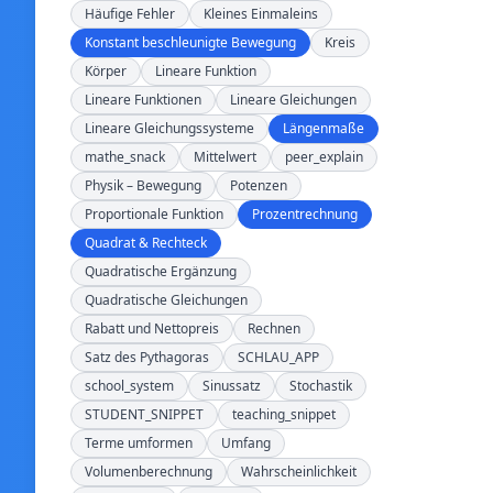
Häufige Fehler
Kleines Einmaleins
Konstant beschleunigte Bewegung
Kreis
Körper
Lineare Funktion
Lineare Funktionen
Lineare Gleichungen
Lineare Gleichungssysteme
Längenmaße
mathe_snack
Mittelwert
peer_explain
Physik – Bewegung
Potenzen
Proportionale Funktion
Prozentrechnung
Quadrat & Rechteck
Quadratische Ergänzung
Quadratische Gleichungen
Rabatt und Nettopreis
Rechnen
Satz des Pythagoras
SCHLAU_APP
school_system
Sinussatz
Stochastik
STUDENT_SNIPPET
teaching_snippet
Terme umformen
Umfang
Volumenberechnung
Wahrscheinlichkeit