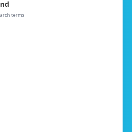
und
search terms