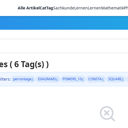
Alle Artikel
CatTag
Sachkunde
LernenLernen
Mathematik
Ph
es ( 6 Tag(s) )
ilters:
percentage
×
DIAGRAMS
×
POWERS_10
×
CONSTA
×
SQUARE
×