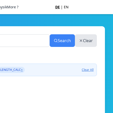
ysik
More ?
DE
|
EN
Search
Clear
LENGTH_CALC
×
Clear All