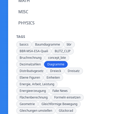
MATH
MISC
PHYSICS
TAGS
basics
Baumdiagramme
bbr
BBR-MSA-ESA-Quali
BLITZ_CLIP
Bruchrechnung
concept_bite
Dezimalzahlen
Diagramme
Distributivgesetz
Dreieck
Dreisatz
Ebene Figuren
Einheiten
Energie, Arbeit, Leistung
Energieerzeugung
Fake News
Flächenberechnung
Formeln einsetzen
Geometrie
Gleichförmige Bewegung
Gleichungen umstellen
Glücksrad