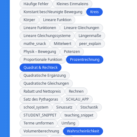
Häufige Fehler
Kleines Einmaleins
Konstant beschleunigte Bewegung
Kreis
Körper
Lineare Funktion
Lineare Funktionen
Lineare Gleichungen
Lineare Gleichungssysteme
Längenmaße
mathe_snack
Mittelwert
peer_explain
Physik – Bewegung
Potenzen
Proportionale Funktion
Prozentrechnung
Quadrat & Rechteck
Quadratische Ergänzung
Quadratische Gleichungen
Rabatt und Nettopreis
Rechnen
Satz des Pythagoras
SCHLAU_APP
school_system
Sinussatz
Stochastik
STUDENT_SNIPPET
teaching_snippet
Terme umformen
Umfang
Volumenberechnung
Wahrscheinlichkeit