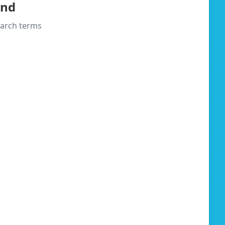
und
search terms