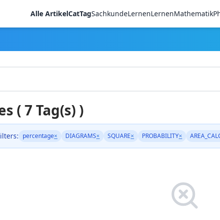
Alle Artikel
CatTag
Sachkunde
LernenLernen
Mathematik
Ph
es ( 7 Tag(s) )
ilters:
percentage
×
DIAGRAMS
×
SQUARE
×
PROBABILITY
×
AREA_CAL