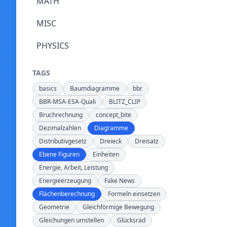
MATH
MISC
PHYSICS
TAGS
basics
Baumdiagramme
bbr
BBR-MSA-ESA-Quali
BLITZ_CLIP
Bruchrechnung
concept_bite
Dezimalzahlen
Diagramme
Distributivgesetz
Dreieck
Dreisatz
Ebene Figuren
Einheiten
Energie, Arbeit, Leistung
Energieerzeugung
Fake News
Flächenberechnung
Formeln einsetzen
Geometrie
Gleichförmige Bewegung
Gleichungen umstellen
Glücksrad