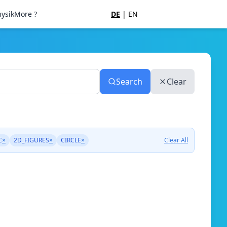
ysik
More ?
DE
|
EN
Search
Clear
C
×
2D_FIGURES
×
CIRCLE
×
Clear All