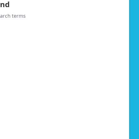
und
search terms