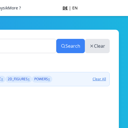
ysik
More ?
DE
|
EN
Search
Clear
C
×
2D_FIGURES
×
POWERS
×
Clear All