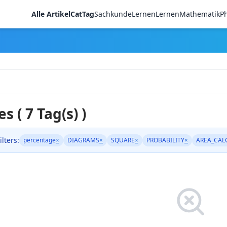
Alle Artikel
CatTag
Sachkunde
LernenLernen
Mathematik
Ph
es ( 7 Tag(s) )
ilters:
percentage
×
DIAGRAMS
×
SQUARE
×
PROBABILITY
×
AREA_CAL