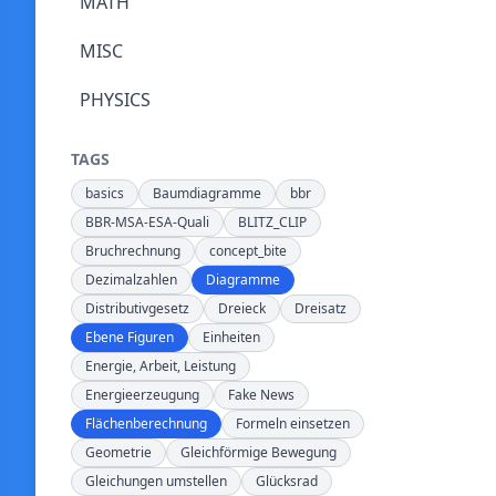
MATH
MISC
PHYSICS
TAGS
basics
Baumdiagramme
bbr
BBR-MSA-ESA-Quali
BLITZ_CLIP
Bruchrechnung
concept_bite
Dezimalzahlen
Diagramme
Distributivgesetz
Dreieck
Dreisatz
Ebene Figuren
Einheiten
Energie, Arbeit, Leistung
Energieerzeugung
Fake News
Flächenberechnung
Formeln einsetzen
Geometrie
Gleichförmige Bewegung
Gleichungen umstellen
Glücksrad