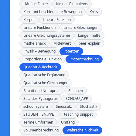
Häufige Fehler
Kleines Einmaleins
Konstant beschleunigte Bewegung
Kreis
Körper
Lineare Funktion
Lineare Funktionen
Lineare Gleichungen
Lineare Gleichungssysteme
Längenmaße
mathe_snack
Mittelwert
peer_explain
Physik – Bewegung
Potenzen
Proportionale Funktion
Prozentrechnung
Quadrat & Rechteck
Quadratische Ergänzung
Quadratische Gleichungen
Rabatt und Nettopreis
Rechnen
Satz des Pythagoras
SCHLAU_APP
school_system
Sinussatz
Stochastik
STUDENT_SNIPPET
teaching_snippet
Terme umformen
Umfang
Volumenberechnung
Wahrscheinlichkeit