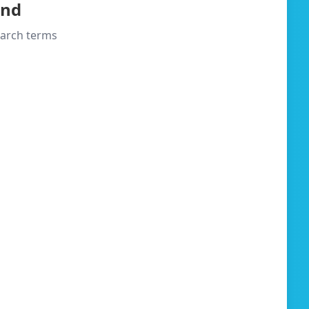
und
search terms