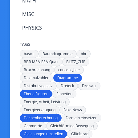
MATH
MISC
PHYSICS
TAGS
basics
Baumdiagramme
bbr
BBR-MSA-ESA-Quali
BLITZ_CLIP
Bruchrechnung
concept_bite
Dezimalzahlen
Diagramme
Distributivgesetz
Dreieck
Dreisatz
Ebene Figuren
Einheiten
Energie, Arbeit, Leistung
Energieerzeugung
Fake News
Flächenberechnung
Formeln einsetzen
Geometrie
Gleichförmige Bewegung
Gleichungen umstellen
Glücksrad