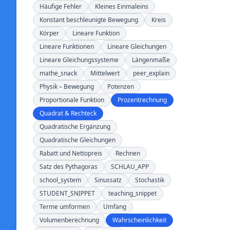
Häufige Fehler
Kleines Einmaleins
Konstant beschleunigte Bewegung
Kreis
Körper
Lineare Funktion
Lineare Funktionen
Lineare Gleichungen
Lineare Gleichungssysteme
Längenmaße
mathe_snack
Mittelwert
peer_explain
Physik – Bewegung
Potenzen
Proportionale Funktion
Prozentrechnung
Quadrat & Rechteck
Quadratische Ergänzung
Quadratische Gleichungen
Rabatt und Nettopreis
Rechnen
Satz des Pythagoras
SCHLAU_APP
school_system
Sinussatz
Stochastik
STUDENT_SNIPPET
teaching_snippet
Terme umformen
Umfang
Volumenberechnung
Wahrscheinlichkeit