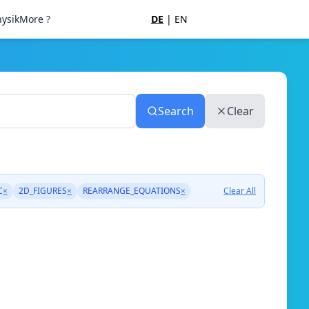
ysik
More ?
DE
|
EN
Search
Clear
C
×
2D_FIGURES
×
REARRANGE_EQUATIONS
×
Clear All