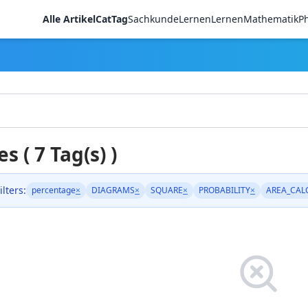
Alle Artikel
CatTag
Sachkunde
LernenLernen
Mathematik
Ph
es ( 7 Tag(s) )
ilters:
percentage
×
DIAGRAMS
×
SQUARE
×
PROBABILITY
×
AREA_CAL