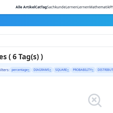
Alle Artikel
CatTag
Sachkunde
LernenLernen
Mathematik
Ph
es ( 6 Tag(s) )
ilters:
percentage
×
DIAGRAMS
×
SQUARE
×
PROBABILITY
×
DISTRIBUT