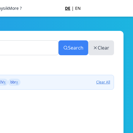
ysik
More ?
DE
|
EN
Search
Clear
IV
×
bbr
×
Clear All