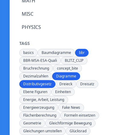
MATH
MISC
PHYSICS
TAGS
basics
Baumdiagramme
bbr
BBR-MSA-ESA-Quali
BLITZ_CLIP
Bruchrechnung
concept_bite
Dezimalzahlen
Diagramme
Distributivgesetz
Dreieck
Dreisatz
Ebene Figuren
Einheiten
Energie, Arbeit, Leistung
Energieerzeugung
Fake News
Flächenberechnung
Formeln einsetzen
Geometrie
Gleichförmige Bewegung
Gleichungen umstellen
Glücksrad