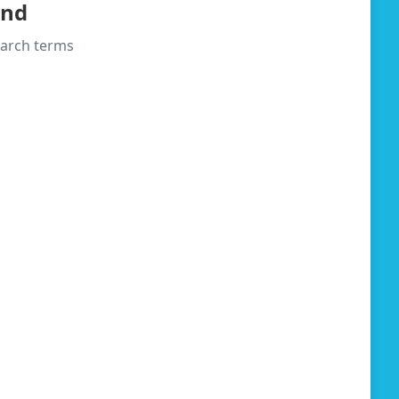
und
search terms