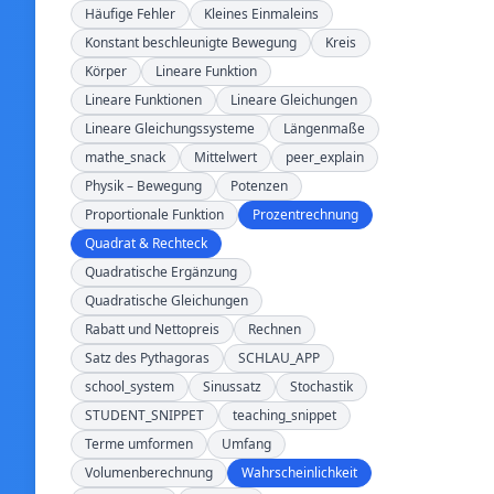
Häufige Fehler
Kleines Einmaleins
Konstant beschleunigte Bewegung
Kreis
Körper
Lineare Funktion
Lineare Funktionen
Lineare Gleichungen
Lineare Gleichungssysteme
Längenmaße
mathe_snack
Mittelwert
peer_explain
Physik – Bewegung
Potenzen
Proportionale Funktion
Prozentrechnung
Quadrat & Rechteck
Quadratische Ergänzung
Quadratische Gleichungen
Rabatt und Nettopreis
Rechnen
Satz des Pythagoras
SCHLAU_APP
school_system
Sinussatz
Stochastik
STUDENT_SNIPPET
teaching_snippet
Terme umformen
Umfang
Volumenberechnung
Wahrscheinlichkeit