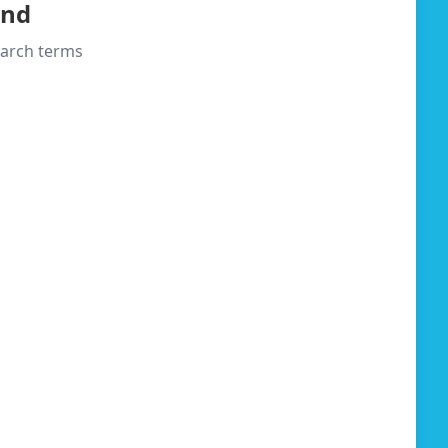
und
search terms