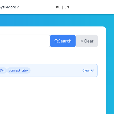
ysik
More ?
DE
|
EN
Search
Clear
IV
×
concept_bite
×
Clear All