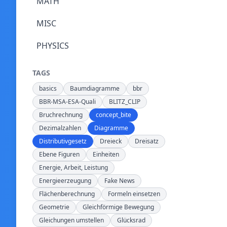
MATH
MISC
PHYSICS
TAGS
basics
Baumdiagramme
bbr
BBR-MSA-ESA-Quali
BLITZ_CLIP
Bruchrechnung
concept_bite
Dezimalzahlen
Diagramme
Distributivgesetz
Dreieck
Dreisatz
Ebene Figuren
Einheiten
Energie, Arbeit, Leistung
Energieerzeugung
Fake News
Flächenberechnung
Formeln einsetzen
Geometrie
Gleichförmige Bewegung
Gleichungen umstellen
Glücksrad