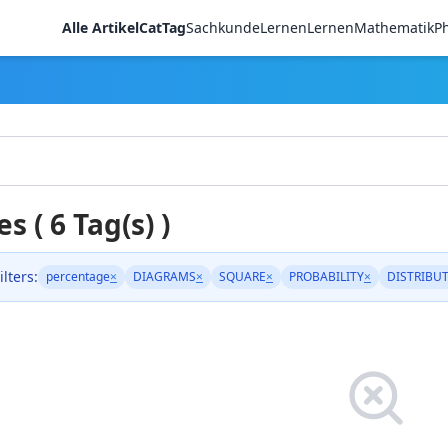
Alle Artikel
CatTag
Sachkunde
LernenLernen
Mathematik
Ph
es ( 6 Tag(s) )
ilters:
percentage
×
DIAGRAMS
×
SQUARE
×
PROBABILITY
×
DISTRIBUT