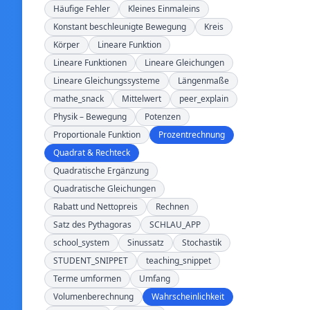
Häufige Fehler
Kleines Einmaleins
Konstant beschleunigte Bewegung
Kreis
Körper
Lineare Funktion
Lineare Funktionen
Lineare Gleichungen
Lineare Gleichungssysteme
Längenmaße
mathe_snack
Mittelwert
peer_explain
Physik – Bewegung
Potenzen
Proportionale Funktion
Prozentrechnung
Quadrat & Rechteck
Quadratische Ergänzung
Quadratische Gleichungen
Rabatt und Nettopreis
Rechnen
Satz des Pythagoras
SCHLAU_APP
school_system
Sinussatz
Stochastik
STUDENT_SNIPPET
teaching_snippet
Terme umformen
Umfang
Volumenberechnung
Wahrscheinlichkeit