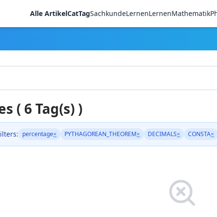
Alle Artikel
CatTag
Sachkunde
LernenLernen
Mathematik
Ph
es ( 6 Tag(s) )
ilters:
percentage
×
PYTHAGOREAN_THEOREM
×
DECIMALS
×
CONSTA
×