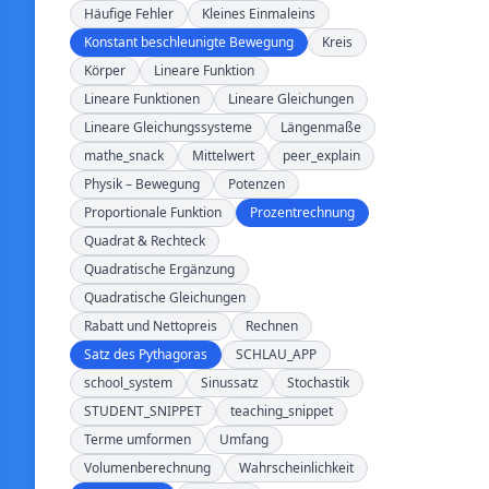
Häufige Fehler
Kleines Einmaleins
Konstant beschleunigte Bewegung
Kreis
Körper
Lineare Funktion
Lineare Funktionen
Lineare Gleichungen
Lineare Gleichungssysteme
Längenmaße
mathe_snack
Mittelwert
peer_explain
Physik – Bewegung
Potenzen
Proportionale Funktion
Prozentrechnung
Quadrat & Rechteck
Quadratische Ergänzung
Quadratische Gleichungen
Rabatt und Nettopreis
Rechnen
Satz des Pythagoras
SCHLAU_APP
school_system
Sinussatz
Stochastik
STUDENT_SNIPPET
teaching_snippet
Terme umformen
Umfang
Volumenberechnung
Wahrscheinlichkeit