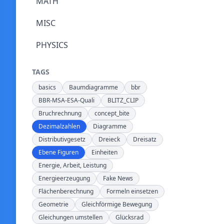
MATH
MISC
PHYSICS
TAGS
basics
Baumdiagramme
bbr
BBR-MSA-ESA-Quali
BLITZ_CLIP
Bruchrechnung
concept_bite
Dezimalzahlen
Diagramme
Distributivgesetz
Dreieck
Dreisatz
Ebene Figuren
Einheiten
Energie, Arbeit, Leistung
Energieerzeugung
Fake News
Flächenberechnung
Formeln einsetzen
Geometrie
Gleichförmige Bewegung
Gleichungen umstellen
Glücksrad