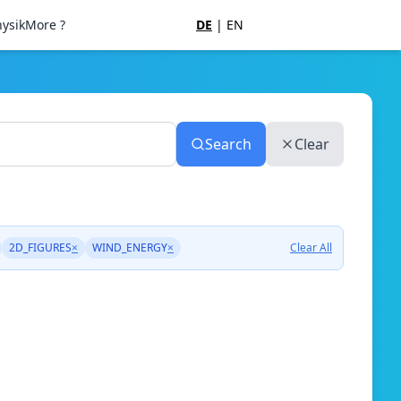
ysik
More ?
DE
|
EN
Search
Clear
2D_FIGURES
×
WIND_ENERGY
×
Clear All