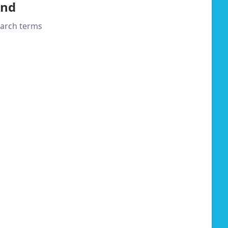
und
search terms