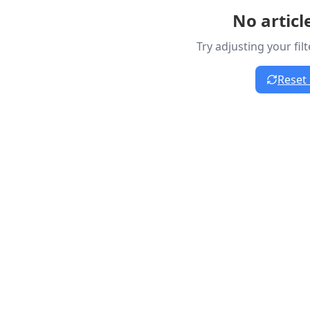
No articl
Try adjusting your fil
Reset 