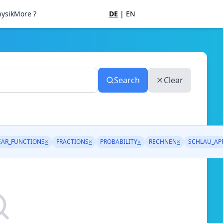
ysik
More ?
DE
|
EN
Search
Clear
EAR_FUNCTIONS
×
FRACTIONS
×
PROBABILITY
×
RECHNEN
×
SCHLAU_AP