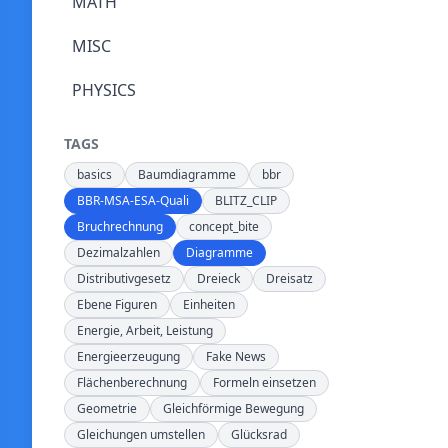
MATH
MISC
PHYSICS
TAGS
basics
Baumdiagramme
bbr
BBR-MSA-ESA-Quali
BLITZ_CLIP
Bruchrechnung
concept_bite
Dezimalzahlen
Diagramme
Distributivgesetz
Dreieck
Dreisatz
Ebene Figuren
Einheiten
Energie, Arbeit, Leistung
Energieerzeugung
Fake News
Flächenberechnung
Formeln einsetzen
Geometrie
Gleichförmige Bewegung
Gleichungen umstellen
Glücksrad