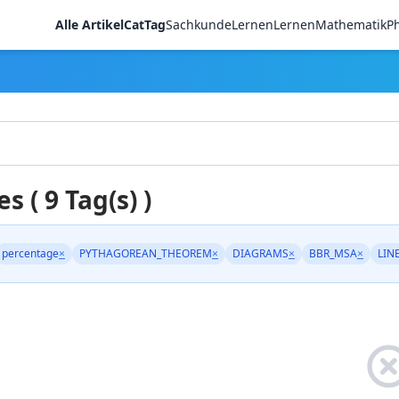
Alle Artikel
CatTag
Sachkunde
LernenLernen
Mathematik
Ph
es ( 9 Tag(s) )
percentage
×
PYTHAGOREAN_THEOREM
×
DIAGRAMS
×
BBR_MSA
×
LIN