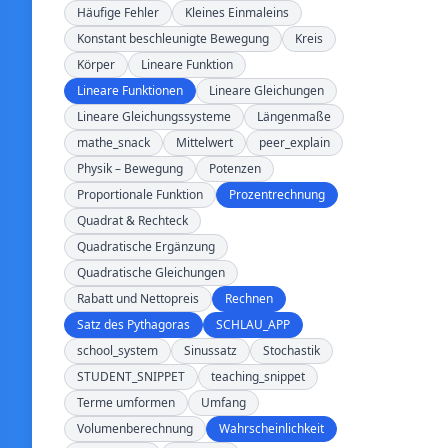
Häufige Fehler
Kleines Einmaleins
Konstant beschleunigte Bewegung
Kreis
Körper
Lineare Funktion
Lineare Funktionen
Lineare Gleichungen
Lineare Gleichungssysteme
Längenmaße
mathe_snack
Mittelwert
peer_explain
Physik – Bewegung
Potenzen
Proportionale Funktion
Prozentrechnung
Quadrat & Rechteck
Quadratische Ergänzung
Quadratische Gleichungen
Rabatt und Nettopreis
Rechnen
Satz des Pythagoras
SCHLAU_APP
school_system
Sinussatz
Stochastik
STUDENT_SNIPPET
teaching_snippet
Terme umformen
Umfang
Volumenberechnung
Wahrscheinlichkeit