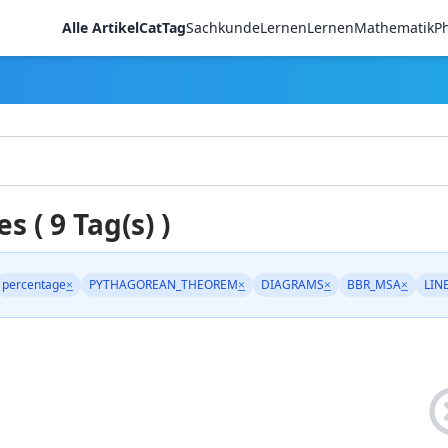
Alle Artikel
CatTag
Sachkunde
LernenLernen
Mathematik
Ph
es ( 9 Tag(s) )
percentage
×
PYTHAGOREAN_THEOREM
×
DIAGRAMS
×
BBR_MSA
×
LIN