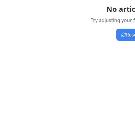
No arti
Try adjusting your 
Rese