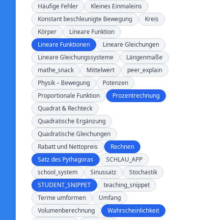
Häufige Fehler
Kleines Einmaleins
Konstant beschleunigte Bewegung
Kreis
Körper
Lineare Funktion
Lineare Funktionen
Lineare Gleichungen
Lineare Gleichungssysteme
Längenmaße
mathe_snack
Mittelwert
peer_explain
Physik – Bewegung
Potenzen
Proportionale Funktion
Prozentrechnung
Quadrat & Rechteck
Quadratische Ergänzung
Quadratische Gleichungen
Rabatt und Nettopreis
Rechnen
Satz des Pythagoras
SCHLAU_APP
school_system
Sinussatz
Stochastik
STUDENT_SNIPPET
teaching_snippet
Terme umformen
Umfang
Volumenberechnung
Wahrscheinlichkeit