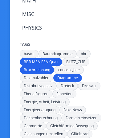
MATH
MISC
PHYSICS
TAGS
basics
Baumdiagramme
bbr
BBR-MSA-ESA-Quali
BLITZ_CLIP
Bruchrechnung
concept_bite
Dezimalzahlen
Diagramme
Distributivgesetz
Dreieck
Dreisatz
Ebene Figuren
Einheiten
Energie, Arbeit, Leistung
Energieerzeugung
Fake News
Flächenberechnung
Formeln einsetzen
Geometrie
Gleichförmige Bewegung
Gleichungen umstellen
Glücksrad