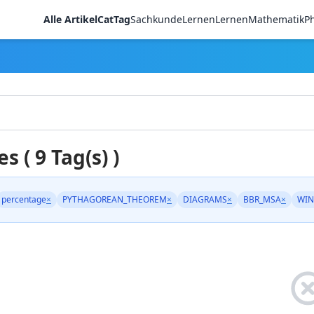
Alle Artikel
CatTag
Sachkunde
LernenLernen
Mathematik
Ph
es ( 9 Tag(s) )
percentage
×
PYTHAGOREAN_THEOREM
×
DIAGRAMS
×
BBR_MSA
×
WIN