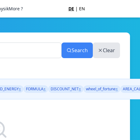
ysik
More ?
DE
|
EN
Search
Clear
D_ENERGY
×
FORMULA
×
DISCOUNT_NET
×
wheel_of_fortune
×
AREA_CA