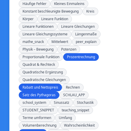
Häufige Fehler
Kleines Einmaleins
Konstant beschleunigte Bewegung
Kreis
Körper
Lineare Funktion
Lineare Funktionen
Lineare Gleichungen
Lineare Gleichungssysteme
Längenmaße
mathe_snack
Mittelwert
peer_explain
Physik – Bewegung
Potenzen
Proportionale Funktion
Prozentrechnung
Quadrat & Rechteck
Quadratische Ergänzung
Quadratische Gleichungen
Rabatt und Nettopreis
Rechnen
Satz des Pythagoras
SCHLAU_APP
school_system
Sinussatz
Stochastik
STUDENT_SNIPPET
teaching_snippet
Terme umformen
Umfang
Volumenberechnung
Wahrscheinlichkeit