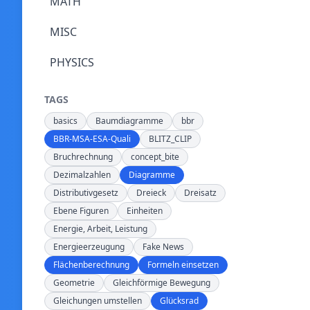
MATH
MISC
PHYSICS
TAGS
basics
Baumdiagramme
bbr
BBR-MSA-ESA-Quali
BLITZ_CLIP
Bruchrechnung
concept_bite
Dezimalzahlen
Diagramme
Distributivgesetz
Dreieck
Dreisatz
Ebene Figuren
Einheiten
Energie, Arbeit, Leistung
Energieerzeugung
Fake News
Flächenberechnung
Formeln einsetzen
Geometrie
Gleichförmige Bewegung
Gleichungen umstellen
Glücksrad