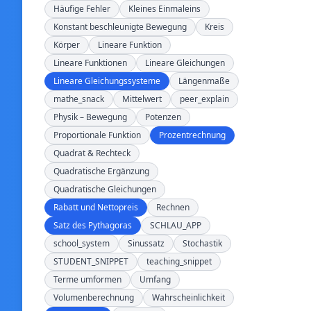
Häufige Fehler
Kleines Einmaleins
Konstant beschleunigte Bewegung
Kreis
Körper
Lineare Funktion
Lineare Funktionen
Lineare Gleichungen
Lineare Gleichungssysteme
Längenmaße
mathe_snack
Mittelwert
peer_explain
Physik – Bewegung
Potenzen
Proportionale Funktion
Prozentrechnung
Quadrat & Rechteck
Quadratische Ergänzung
Quadratische Gleichungen
Rabatt und Nettopreis
Rechnen
Satz des Pythagoras
SCHLAU_APP
school_system
Sinussatz
Stochastik
STUDENT_SNIPPET
teaching_snippet
Terme umformen
Umfang
Volumenberechnung
Wahrscheinlichkeit