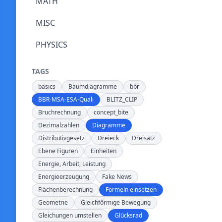
MATH
MISC
PHYSICS
TAGS
basics
Baumdiagramme
bbr
BBR-MSA-ESA-Quali
BLITZ_CLIP
Bruchrechnung
concept_bite
Dezimalzahlen
Diagramme
Distributivgesetz
Dreieck
Dreisatz
Ebene Figuren
Einheiten
Energie, Arbeit, Leistung
Energieerzeugung
Fake News
Flächenberechnung
Formeln einsetzen
Geometrie
Gleichförmige Bewegung
Gleichungen umstellen
Glücksrad