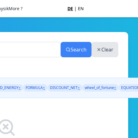
ysik
More ?
DE
|
EN
Search
Clear
D_ENERGY
×
FORMULA
×
DISCOUNT_NET
×
wheel_of_fortune
×
EQUATIO