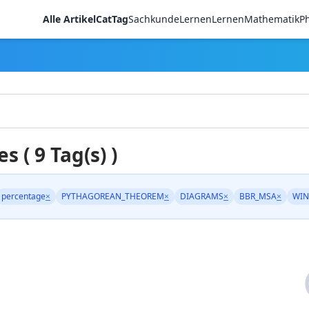
Alle Artikel
CatTag
Sachkunde
LernenLernen
Mathematik
Ph
es ( 9 Tag(s) )
percentage
×
PYTHAGOREAN_THEOREM
×
DIAGRAMS
×
BBR_MSA
×
WIN