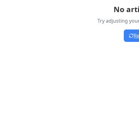
No art
Try adjusting your
Re