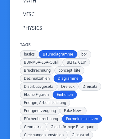
MATH
MISC
PHYSICS
TAGS
basics
Baumdiagramme
bbr
BBR-MSA-ESA-Quali
BLITZ_CLIP
Bruchrechnung
concept_bite
Dezimalzahlen
Diagramme
Distributivgesetz
Dreieck
Dreisatz
Ebene Figuren
Einheiten
Energie, Arbeit, Leistung
Energieerzeugung
Fake News
Flächenberechnung
Formeln einsetzen
Geometrie
Gleichförmige Bewegung
Gleichungen umstellen
Glücksrad