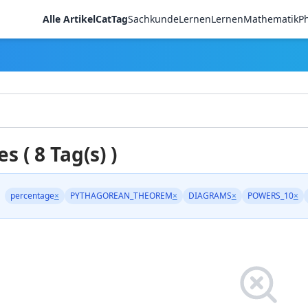
Alle Artikel
CatTag
Sachkunde
LernenLernen
Mathematik
Ph
es ( 8 Tag(s) )
percentage
×
PYTHAGOREAN_THEOREM
×
DIAGRAMS
×
POWERS_10
×