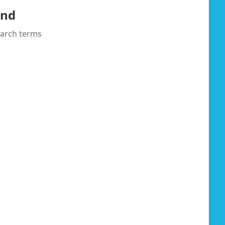
und
search terms