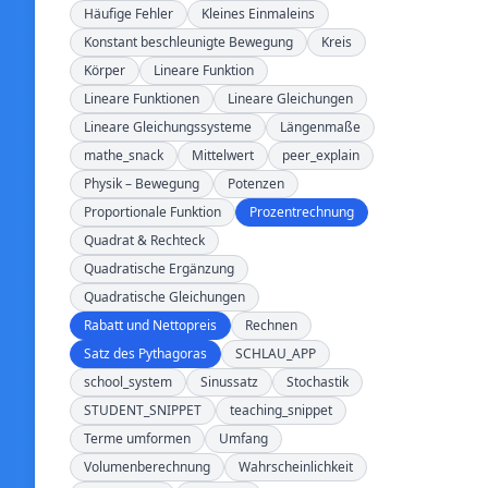
Häufige Fehler
Kleines Einmaleins
Konstant beschleunigte Bewegung
Kreis
Körper
Lineare Funktion
Lineare Funktionen
Lineare Gleichungen
Lineare Gleichungssysteme
Längenmaße
mathe_snack
Mittelwert
peer_explain
Physik – Bewegung
Potenzen
Proportionale Funktion
Prozentrechnung
Quadrat & Rechteck
Quadratische Ergänzung
Quadratische Gleichungen
Rabatt und Nettopreis
Rechnen
Satz des Pythagoras
SCHLAU_APP
school_system
Sinussatz
Stochastik
STUDENT_SNIPPET
teaching_snippet
Terme umformen
Umfang
Volumenberechnung
Wahrscheinlichkeit