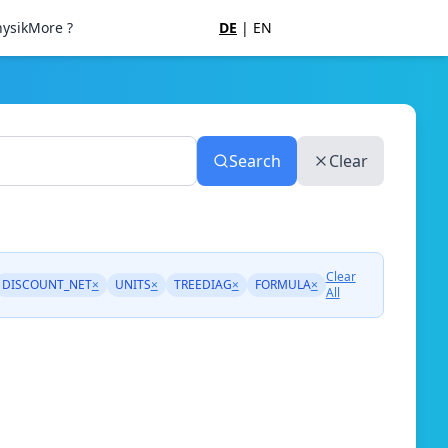
ysik
More ?
DE
|
EN
Search
Clear
Clear
DISCOUNT_NET
×
UNITS
×
TREEDIAG
×
FORMULA
×
All