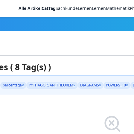
Alle Artikel
CatTag
Sachkunde
LernenLernen
Mathematik
Ph
es ( 8 Tag(s) )
percentage
×
PYTHAGOREAN_THEOREM
×
DIAGRAMS
×
POWERS_10
×