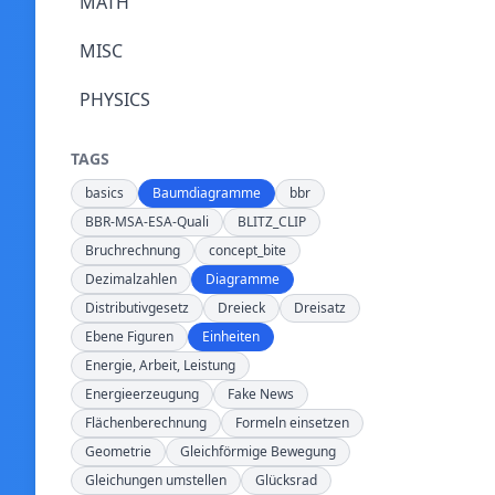
MATH
MISC
PHYSICS
TAGS
basics
Baumdiagramme
bbr
BBR-MSA-ESA-Quali
BLITZ_CLIP
Bruchrechnung
concept_bite
Dezimalzahlen
Diagramme
Distributivgesetz
Dreieck
Dreisatz
Ebene Figuren
Einheiten
Energie, Arbeit, Leistung
Energieerzeugung
Fake News
Flächenberechnung
Formeln einsetzen
Geometrie
Gleichförmige Bewegung
Gleichungen umstellen
Glücksrad