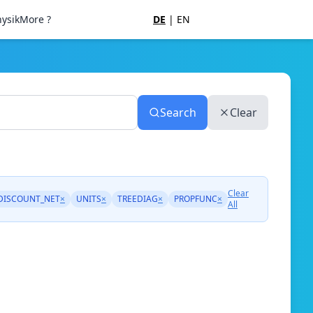
ysik
More ?
DE
|
EN
Search
Clear
Clear
DISCOUNT_NET
×
UNITS
×
TREEDIAG
×
PROPFUNC
×
All