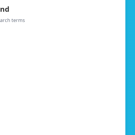
und
search terms