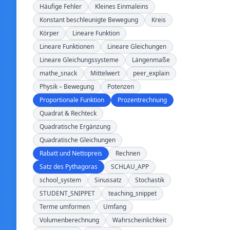
Häufige Fehler
Kleines Einmaleins
Konstant beschleunigte Bewegung
Kreis
Körper
Lineare Funktion
Lineare Funktionen
Lineare Gleichungen
Lineare Gleichungssysteme
Längenmaße
mathe_snack
Mittelwert
peer_explain
Physik – Bewegung
Potenzen
Proportionale Funktion
Prozentrechnung
Quadrat & Rechteck
Quadratische Ergänzung
Quadratische Gleichungen
Rabatt und Nettopreis
Rechnen
Satz des Pythagoras
SCHLAU_APP
school_system
Sinussatz
Stochastik
STUDENT_SNIPPET
teaching_snippet
Terme umformen
Umfang
Volumenberechnung
Wahrscheinlichkeit