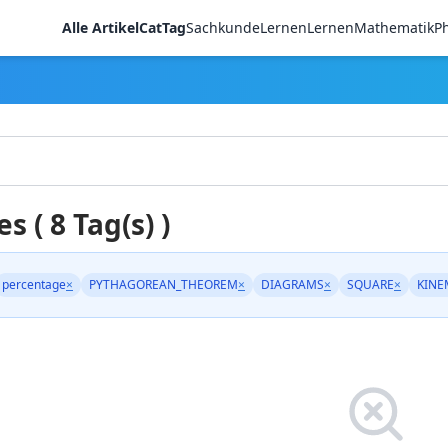
Alle Artikel
CatTag
Sachkunde
LernenLernen
Mathematik
Ph
es ( 8 Tag(s) )
percentage
×
PYTHAGOREAN_THEOREM
×
DIAGRAMS
×
SQUARE
×
KINE