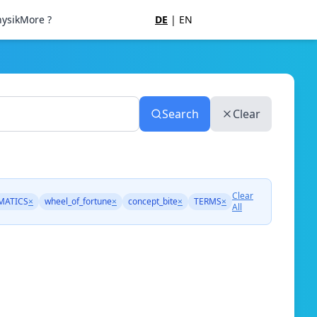
ysik
More ?
DE
|
EN
Search
Clear
Clear
MATICS
×
wheel_of_fortune
×
concept_bite
×
TERMS
×
All