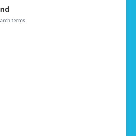
und
search terms