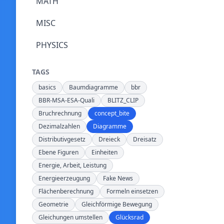
MATH
MISC
PHYSICS
TAGS
basics
Baumdiagramme
bbr
BBR-MSA-ESA-Quali
BLITZ_CLIP
Bruchrechnung
concept_bite
Dezimalzahlen
Diagramme
Distributivgesetz
Dreieck
Dreisatz
Ebene Figuren
Einheiten
Energie, Arbeit, Leistung
Energieerzeugung
Fake News
Flächenberechnung
Formeln einsetzen
Geometrie
Gleichförmige Bewegung
Gleichungen umstellen
Glücksrad