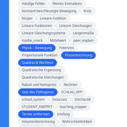
Häufige Fehler
Kleines Einmaleins
Konstant beschleunigte Bewegung
Kreis
Körper
Lineare Funktion
Lineare Funktionen
Lineare Gleichungen
Lineare Gleichungssysteme
Längenmaße
mathe_snack
Mittelwert
peer_explain
Physik – Bewegung
Potenzen
Proportionale Funktion
Prozentrechnung
Quadrat & Rechteck
Quadratische Ergänzung
Quadratische Gleichungen
Rabatt und Nettopreis
Rechnen
Satz des Pythagoras
SCHLAU_APP
school_system
Sinussatz
Stochastik
STUDENT_SNIPPET
teaching_snippet
Terme umformen
Umfang
Volumenberechnung
Wahrscheinlichkeit