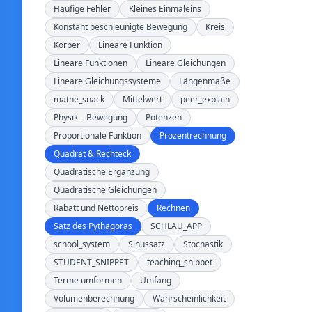
Häufige Fehler
Kleines Einmaleins
Konstant beschleunigte Bewegung
Kreis
Körper
Lineare Funktion
Lineare Funktionen
Lineare Gleichungen
Lineare Gleichungssysteme
Längenmaße
mathe_snack
Mittelwert
peer_explain
Physik – Bewegung
Potenzen
Proportionale Funktion
Prozentrechnung
Quadrat & Rechteck
Quadratische Ergänzung
Quadratische Gleichungen
Rabatt und Nettopreis
Rechnen
Satz des Pythagoras
SCHLAU_APP
school_system
Sinussatz
Stochastik
STUDENT_SNIPPET
teaching_snippet
Terme umformen
Umfang
Volumenberechnung
Wahrscheinlichkeit