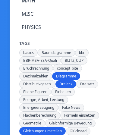
MATH
MISC
PHYSICS
TAGS
basics
Baumdiagramme
bbr
BBR-MSA-ESA-Quali
BLITZ_CLIP
Bruchrechnung
concept_bite
Dezimalzahlen
Diagramme
Distributivgesetz
Dreieck
Dreisatz
Ebene Figuren
Einheiten
Energie, Arbeit, Leistung
Energieerzeugung
Fake News
Flächenberechnung
Formeln einsetzen
Geometrie
Gleichförmige Bewegung
Gleichungen umstellen
Glücksrad