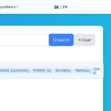
ysik
More ?
DE
|
EN
Search
Clear
Clear
RANGE_EQUATIONS
×
POWERS_10
×
RECHNEN
×
TRIANGLE
×
All