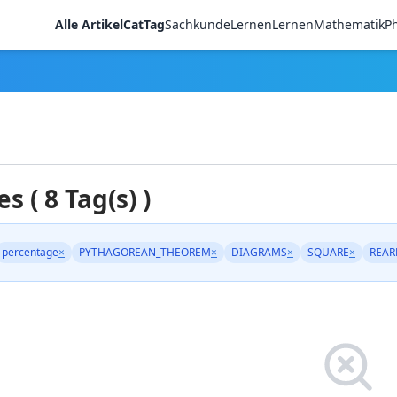
Alle Artikel
CatTag
Sachkunde
LernenLernen
Mathematik
Ph
es ( 8 Tag(s) )
percentage
×
PYTHAGOREAN_THEOREM
×
DIAGRAMS
×
SQUARE
×
REAR