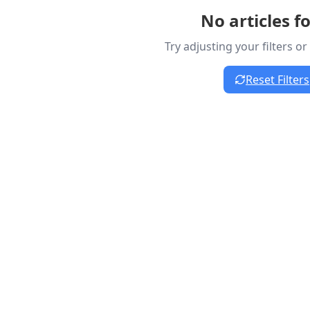
No articles f
Try adjusting your filters o
Reset Filters