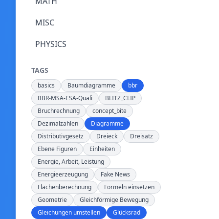
MATH
MISC
PHYSICS
TAGS
basics
Baumdiagramme
bbr
BBR-MSA-ESA-Quali
BLITZ_CLIP
Bruchrechnung
concept_bite
Dezimalzahlen
Diagramme
Distributivgesetz
Dreieck
Dreisatz
Ebene Figuren
Einheiten
Energie, Arbeit, Leistung
Energieerzeugung
Fake News
Flächenberechnung
Formeln einsetzen
Geometrie
Gleichförmige Bewegung
Gleichungen umstellen
Glücksrad