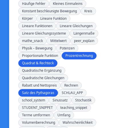
Häufige Fehler
Kleines Einmaleins
Konstant beschleunigte Bewegung
Kreis
Körper
Lineare Funktion
Lineare Funktionen
Lineare Gleichungen
Lineare Gleichungssysteme
Längenmaße
mathe_snack
Mittelwert
peer_explain
Physik – Bewegung
Potenzen
Proportionale Funktion
Prozentrechnung
Quadrat & Rechteck
Quadratische Ergänzung
Quadratische Gleichungen
Rabatt und Nettopreis
Rechnen
Satz des Pythagoras
SCHLAU_APP
school_system
Sinussatz
Stochastik
STUDENT_SNIPPET
teaching_snippet
Terme umformen
Umfang
Volumenberechnung
Wahrscheinlichkeit