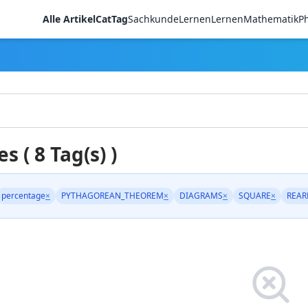
Alle Artikel
CatTag
Sachkunde
LernenLernen
Mathematik
Ph
es ( 8 Tag(s) )
percentage
×
PYTHAGOREAN_THEOREM
×
DIAGRAMS
×
SQUARE
×
REAR