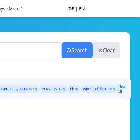
ysik
More ?
DE
|
EN
Search
Clear
Clear
RANGE_EQUATIONS
×
POWERS_10
×
bbr
×
wheel_of_fortune
×
All