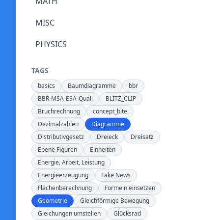
MATH
MISC
PHYSICS
TAGS
basics
Baumdiagramme
bbr
BBR-MSA-ESA-Quali
BLITZ_CLIP
Bruchrechnung
concept_bite
Dezimalzahlen
Diagramme
Distributivgesetz
Dreieck
Dreisatz
Ebene Figuren
Einheiten
Energie, Arbeit, Leistung
Energieerzeugung
Fake News
Flächenberechnung
Formeln einsetzen
Geometrie
Gleichförmige Bewegung
Gleichungen umstellen
Glücksrad