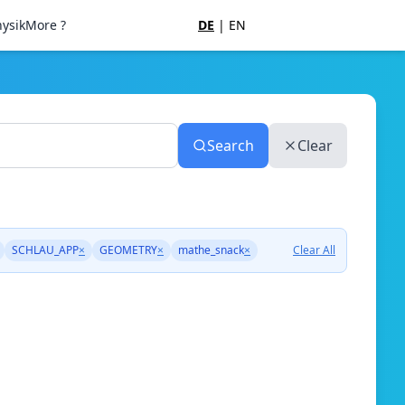
ysik
More ?
DE
|
EN
Search
Clear
SCHLAU_APP
×
GEOMETRY
×
mathe_snack
×
Clear All