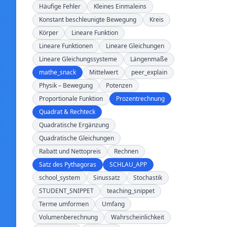
Häufige Fehler
Kleines Einmaleins
Konstant beschleunigte Bewegung
Kreis
Körper
Lineare Funktion
Lineare Funktionen
Lineare Gleichungen
Lineare Gleichungssysteme
Längenmaße
mathe_snack
Mittelwert
peer_explain
Physik – Bewegung
Potenzen
Proportionale Funktion
Prozentrechnung
Quadrat & Rechteck
Quadratische Ergänzung
Quadratische Gleichungen
Rabatt und Nettopreis
Rechnen
Satz des Pythagoras
SCHLAU_APP
school_system
Sinussatz
Stochastik
STUDENT_SNIPPET
teaching_snippet
Terme umformen
Umfang
Volumenberechnung
Wahrscheinlichkeit