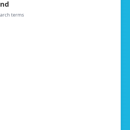
und
search terms