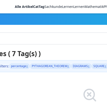
Alle Artikel
CatTag
Sachkunde
LernenLernen
Mathematik
Ph
es ( 7 Tag(s) )
ilters:
percentage
×
PYTHAGOREAN_THEOREM
×
DIAGRAMS
×
SQUARE
×