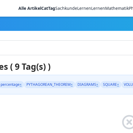
Alle Artikel
CatTag
Sachkunde
LernenLernen
Mathematik
Ph
es ( 9 Tag(s) )
percentage
×
PYTHAGOREAN_THEOREM
×
DIAGRAMS
×
SQUARE
×
VOLU