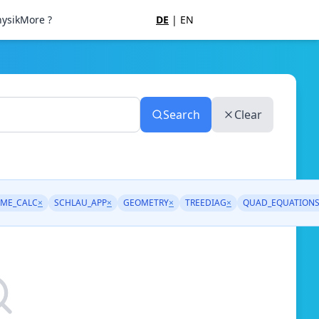
ysik
More ?
DE
|
EN
Search
Clear
ME_CALC
×
SCHLAU_APP
×
GEOMETRY
×
TREEDIAG
×
QUAD_EQUATION