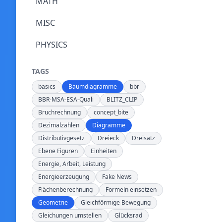
MATH
MISC
PHYSICS
TAGS
basics
Baumdiagramme
bbr
BBR-MSA-ESA-Quali
BLITZ_CLIP
Bruchrechnung
concept_bite
Dezimalzahlen
Diagramme
Distributivgesetz
Dreieck
Dreisatz
Ebene Figuren
Einheiten
Energie, Arbeit, Leistung
Energieerzeugung
Fake News
Flächenberechnung
Formeln einsetzen
Geometrie
Gleichförmige Bewegung
Gleichungen umstellen
Glücksrad