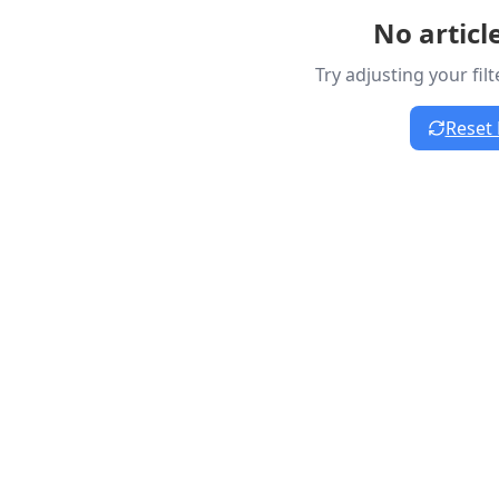
No articl
Try adjusting your fil
Reset 