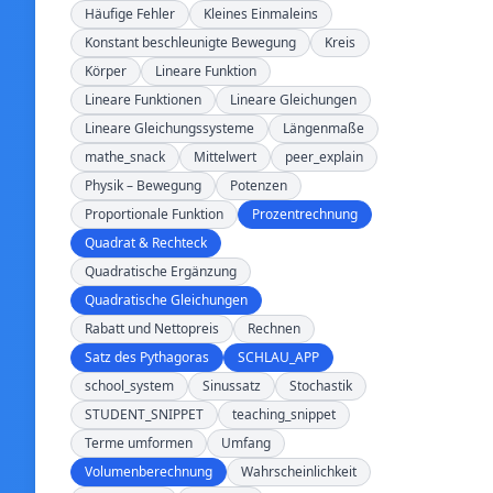
Häufige Fehler
Kleines Einmaleins
Konstant beschleunigte Bewegung
Kreis
Körper
Lineare Funktion
Lineare Funktionen
Lineare Gleichungen
Lineare Gleichungssysteme
Längenmaße
mathe_snack
Mittelwert
peer_explain
Physik – Bewegung
Potenzen
Proportionale Funktion
Prozentrechnung
Quadrat & Rechteck
Quadratische Ergänzung
Quadratische Gleichungen
Rabatt und Nettopreis
Rechnen
Satz des Pythagoras
SCHLAU_APP
school_system
Sinussatz
Stochastik
STUDENT_SNIPPET
teaching_snippet
Terme umformen
Umfang
Volumenberechnung
Wahrscheinlichkeit