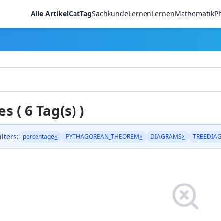
Alle Artikel
CatTag
Sachkunde
LernenLernen
Mathematik
Ph
es ( 6 Tag(s) )
ilters:
percentage
×
PYTHAGOREAN_THEOREM
×
DIAGRAMS
×
TREEDIA