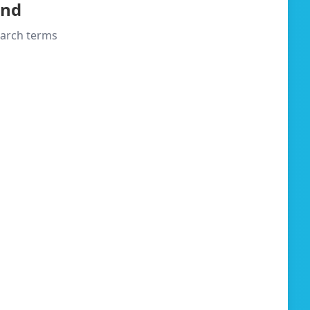
und
search terms