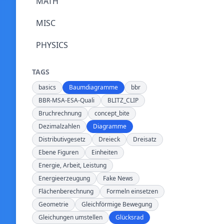
MATH
MISC
PHYSICS
TAGS
basics
Baumdiagramme
bbr
BBR-MSA-ESA-Quali
BLITZ_CLIP
Bruchrechnung
concept_bite
Dezimalzahlen
Diagramme
Distributivgesetz
Dreieck
Dreisatz
Ebene Figuren
Einheiten
Energie, Arbeit, Leistung
Energieerzeugung
Fake News
Flächenberechnung
Formeln einsetzen
Geometrie
Gleichförmige Bewegung
Gleichungen umstellen
Glücksrad