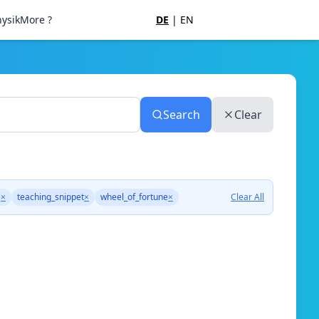
ysik
More ?
DE
|
EN
Search
Clear
G
×
teaching_snippet
×
wheel_of_fortune
×
Clear All