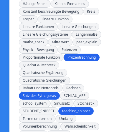
Häufige Fehler
Kleines Einmaleins
Konstant beschleunigte Bewegung
Kreis
Körper
Lineare Funktion
Lineare Funktionen
Lineare Gleichungen
Lineare Gleichungssysteme
Längenmaße
mathe_snack
Mittelwert
peer_explain
Physik – Bewegung
Potenzen
Proportionale Funktion
Prozentrechnung
Quadrat & Rechteck
Quadratische Ergänzung
Quadratische Gleichungen
Rabatt und Nettopreis
Rechnen
Satz des Pythagoras
SCHLAU_APP
school_system
Sinussatz
Stochastik
STUDENT_SNIPPET
teaching_snippet
Terme umformen
Umfang
Volumenberechnung
Wahrscheinlichkeit