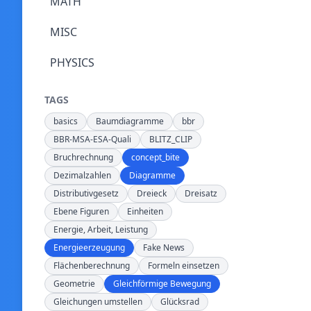
MATH
MISC
PHYSICS
TAGS
basics
Baumdiagramme
bbr
BBR-MSA-ESA-Quali
BLITZ_CLIP
Bruchrechnung
concept_bite
Dezimalzahlen
Diagramme
Distributivgesetz
Dreieck
Dreisatz
Ebene Figuren
Einheiten
Energie, Arbeit, Leistung
Energieerzeugung
Fake News
Flächenberechnung
Formeln einsetzen
Geometrie
Gleichförmige Bewegung
Gleichungen umstellen
Glücksrad