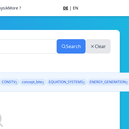
ysik
More ?
DE
|
EN
Search
Clear
CONSTV
×
concept_bite
×
EQUATION_SYSTEMS
×
ENERGY_GENERATION
×