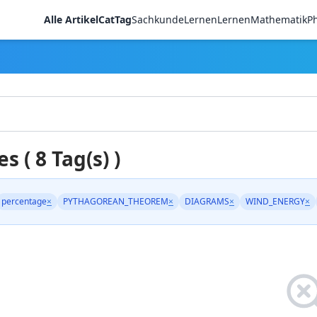
Alle Artikel
CatTag
Sachkunde
LernenLernen
Mathematik
Ph
es ( 8 Tag(s) )
percentage
×
PYTHAGOREAN_THEOREM
×
DIAGRAMS
×
WIND_ENERGY
×