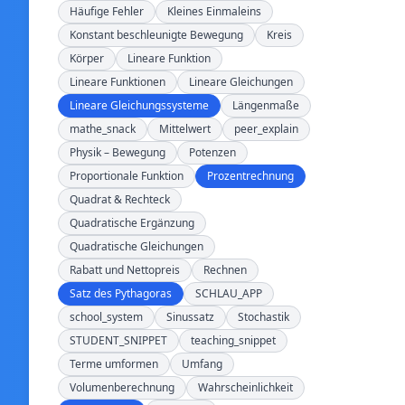
Häufige Fehler
Kleines Einmaleins
Konstant beschleunigte Bewegung
Kreis
Körper
Lineare Funktion
Lineare Funktionen
Lineare Gleichungen
Lineare Gleichungssysteme
Längenmaße
mathe_snack
Mittelwert
peer_explain
Physik – Bewegung
Potenzen
Proportionale Funktion
Prozentrechnung
Quadrat & Rechteck
Quadratische Ergänzung
Quadratische Gleichungen
Rabatt und Nettopreis
Rechnen
Satz des Pythagoras
SCHLAU_APP
school_system
Sinussatz
Stochastik
STUDENT_SNIPPET
teaching_snippet
Terme umformen
Umfang
Volumenberechnung
Wahrscheinlichkeit