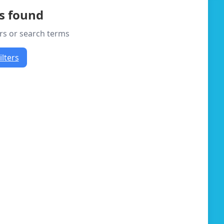
es found
ers or search terms
ilters