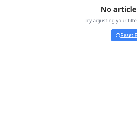
No articl
Try adjusting your filt
Reset F