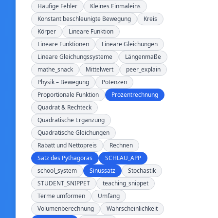
Häufige Fehler
Kleines Einmaleins
Konstant beschleunigte Bewegung
Kreis
Körper
Lineare Funktion
Lineare Funktionen
Lineare Gleichungen
Lineare Gleichungssysteme
Längenmaße
mathe_snack
Mittelwert
peer_explain
Physik – Bewegung
Potenzen
Proportionale Funktion
Prozentrechnung
Quadrat & Rechteck
Quadratische Ergänzung
Quadratische Gleichungen
Rabatt und Nettopreis
Rechnen
Satz des Pythagoras
SCHLAU_APP
school_system
Sinussatz
Stochastik
STUDENT_SNIPPET
teaching_snippet
Terme umformen
Umfang
Volumenberechnung
Wahrscheinlichkeit