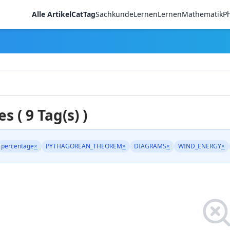
Alle Artikel
CatTag
Sachkunde
LernenLernen
Mathematik
Ph
es ( 9 Tag(s) )
percentage
×
PYTHAGOREAN_THEOREM
×
DIAGRAMS
×
WIND_ENERGY
×