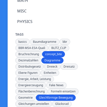
MATH
MISC
PHYSICS
TAGS
basics
Baumdiagramme
bbr
BBR-MSA-ESA-Quali
BLITZ_CLIP
Bruchrechnung
concept_bite
Dezimalzahlen
Diagramme
Distributivgesetz
Dreieck
Dreisatz
Ebene Figuren
Einheiten
Energie, Arbeit, Leistung
Energieerzeugung
Fake News
Flächenberechnung
Formeln einsetzen
Geometrie
Gleichförmige Bewegung
Gleichungen umstellen
Glücksrad