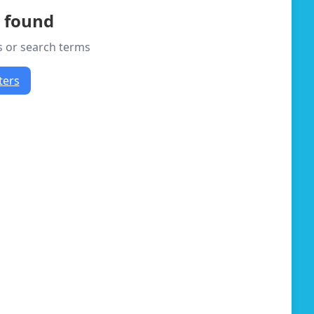
s found
rs or search terms
ters