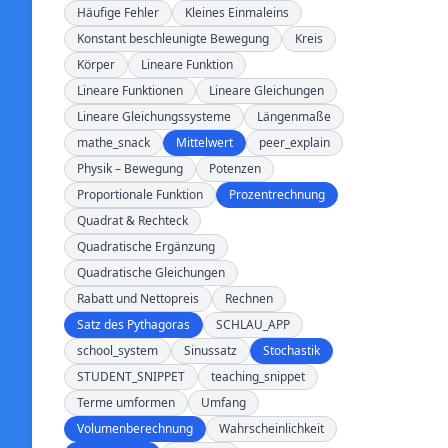
Häufige Fehler
Kleines Einmaleins
Konstant beschleunigte Bewegung
Kreis
Körper
Lineare Funktion
Lineare Funktionen
Lineare Gleichungen
Lineare Gleichungssysteme
Längenmaße
mathe_snack
Mittelwert
peer_explain
Physik – Bewegung
Potenzen
Proportionale Funktion
Prozentrechnung
Quadrat & Rechteck
Quadratische Ergänzung
Quadratische Gleichungen
Rabatt und Nettopreis
Rechnen
Satz des Pythagoras
SCHLAU_APP
school_system
Sinussatz
Stochastik
STUDENT_SNIPPET
teaching_snippet
Terme umformen
Umfang
Volumenberechnung
Wahrscheinlichkeit