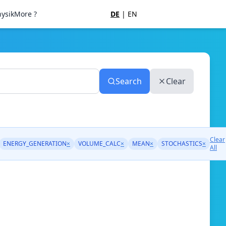
ysik
More ?
DE
|
EN
Search
Clear
Clear
ENERGY_GENERATION
×
VOLUME_CALC
×
MEAN
×
STOCHASTICS
×
All