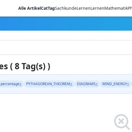
Alle Artikel
CatTag
Sachkunde
LernenLernen
Mathematik
Ph
es ( 8 Tag(s) )
percentage
×
PYTHAGOREAN_THEOREM
×
DIAGRAMS
×
WIND_ENERGY
×