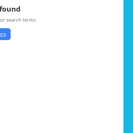
 found
s or search terms
ers