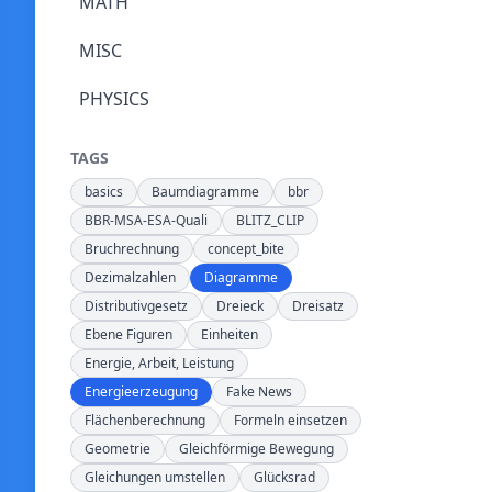
MATH
MISC
PHYSICS
TAGS
basics
Baumdiagramme
bbr
BBR-MSA-ESA-Quali
BLITZ_CLIP
Bruchrechnung
concept_bite
Dezimalzahlen
Diagramme
Distributivgesetz
Dreieck
Dreisatz
Ebene Figuren
Einheiten
Energie, Arbeit, Leistung
Energieerzeugung
Fake News
Flächenberechnung
Formeln einsetzen
Geometrie
Gleichförmige Bewegung
Gleichungen umstellen
Glücksrad