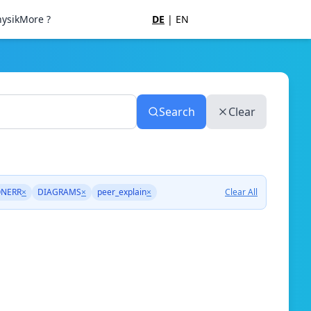
ysik
More ?
DE
|
EN
Search
Clear
NERR
×
DIAGRAMS
×
peer_explain
×
Clear All