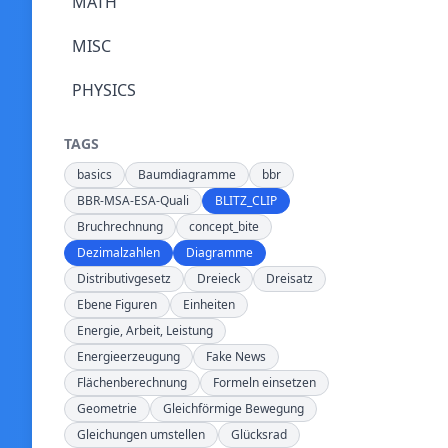
MATH
MISC
PHYSICS
TAGS
basics
Baumdiagramme
bbr
BBR-MSA-ESA-Quali
BLITZ_CLIP
Bruchrechnung
concept_bite
Dezimalzahlen
Diagramme
Distributivgesetz
Dreieck
Dreisatz
Ebene Figuren
Einheiten
Energie, Arbeit, Leistung
Energieerzeugung
Fake News
Flächenberechnung
Formeln einsetzen
Geometrie
Gleichförmige Bewegung
Gleichungen umstellen
Glücksrad