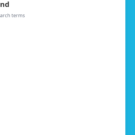
und
search terms