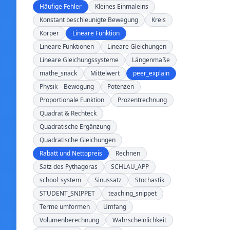
Häufige Fehler
Kleines Einmaleins
Konstant beschleunigte Bewegung
Kreis
Körper
Lineare Funktion
Lineare Funktionen
Lineare Gleichungen
Lineare Gleichungssysteme
Längenmaße
mathe_snack
Mittelwert
peer_explain
Physik – Bewegung
Potenzen
Proportionale Funktion
Prozentrechnung
Quadrat & Rechteck
Quadratische Ergänzung
Quadratische Gleichungen
Rabatt und Nettopreis
Rechnen
Satz des Pythagoras
SCHLAU_APP
school_system
Sinussatz
Stochastik
STUDENT_SNIPPET
teaching_snippet
Terme umformen
Umfang
Volumenberechnung
Wahrscheinlichkeit