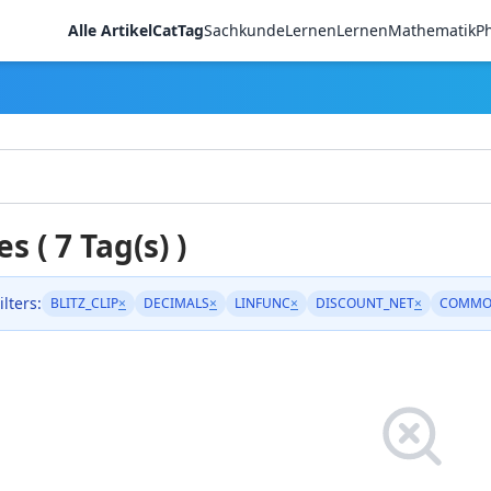
Alle Artikel
CatTag
Sachkunde
LernenLernen
Mathematik
Ph
es ( 7 Tag(s) )
ilters:
BLITZ_CLIP
×
DECIMALS
×
LINFUNC
×
DISCOUNT_NET
×
COMMO