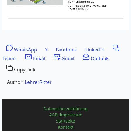
WhatsApp
X
Facebook
LinkedIn
Teams
Email
Gmail
Outlook
Copy Link
Author:
LehrerRitter
Datenschutzerklärung
AGB, Impressum
Startseite
Kontakt